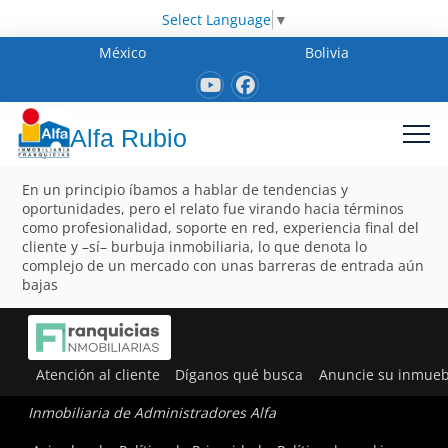
Select Language
▼
México
Bolivia
Alfa Rubio
En un principio íbamos a hablar de tendencias y
oportunidades, pero el relato fue virando hacia términos
como profesionalidad, soporte en red, experiencia final del
cliente y –sí– burbuja inmobiliaria, lo que denota lo
complejo de un mercado con unas barreras de entrada aún
bajas
Atención al cliente
Díganos qué busca
Anuncie su inmueb
Inmobiliaria de Administradores Alfa