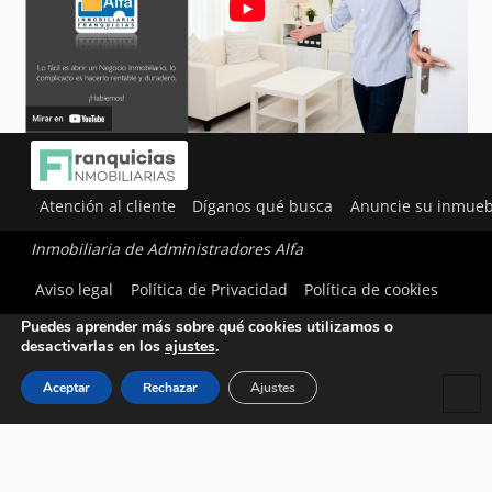
Atención al cliente
Díganos qué busca
Anuncie su inmueb
Inmobiliaria de Administradores Alfa
Utilizamos cookies para ofrecerte la mejor experiencia en
Aviso legal
Política de Privacidad
Política de cookies
nuestra web.
Puedes aprender más sobre qué cookies utilizamos o
desactivarlas en los
ajustes
.
Aceptar
Rechazar
Ajustes