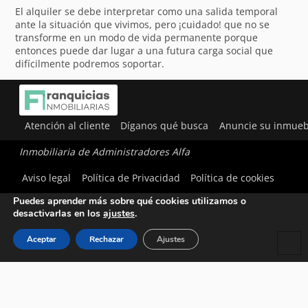
El alquiler se debe interpretar como una salida temporal
ante la situación que vivimos, pero ¡cuidado! que no se
transforme en un modo de vida permanente porque
entonces puede dar lugar a una futura carga social que
difícilmente podremos soportar.
Atención al cliente
Díganos qué busca
Anuncie su inmueb
Inmobiliaria de Administradores Alfa
Utilizamos cookies para ofrecerte la mejor experiencia en
Aviso legal
Política de Privacidad
Política de cookies
nuestra web.
Puedes aprender más sobre qué cookies utilizamos o
desactivarlas en los
ajustes
.
Aceptar
Rechazar
Ajustes