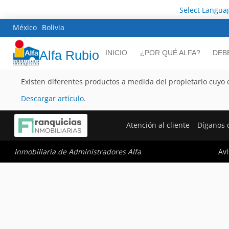
Select Langua
México
Bolivia
Alfa Rubio
INICIO
¿POR QUÉ ALFA?
DEB
Existen diferentes productos a medida del propietario cuyo 
Descargar artículo
.
Atención al cliente
Díganos 
Avi
Inmobiliaria de Administradores Alfa