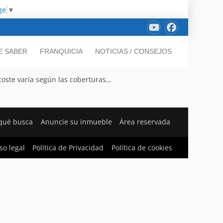
ge
▼
E SABER
FRANQUICIA
NOTICIAS / CONSEJOS
coste varía según las coberturas…
qué busca
Anuncie su inmueble
Área reservada
so legal
Política de Privacidad
Política de cookies