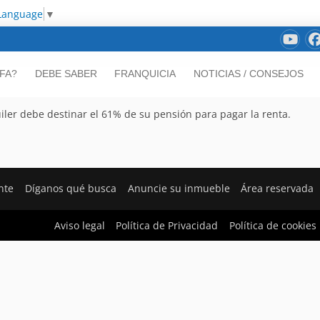
 Language
▼
FA?
DEBE SABER
FRANQUICIA
NOTICIAS / CONSEJOS
uiler debe destinar el 61% de su pensión para pagar la renta.
nte
Díganos qué busca
Anuncie su inmueble
Área reservada
Aviso legal
Política de Privacidad
Política de cookies