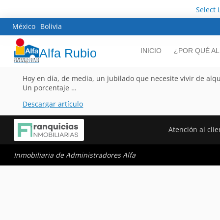
Select
México
Bolivia
Alfa Rubio
INICIO
¿POR QUÉ AL
Hoy en día, de media, un jubilado que necesite vivir de alq
Un porcentaje …
Descargar artículo
Atención al clie
Inmobiliaria de Administradores Alfa