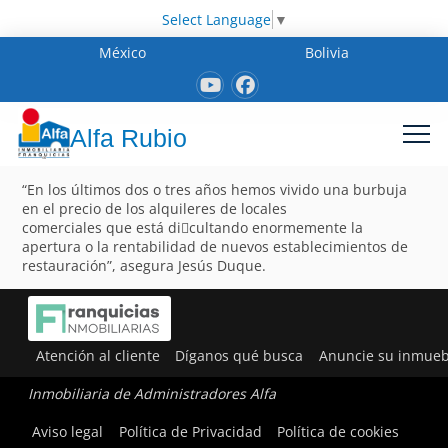
Select Language
▼
México
Bolivia
Alfa Rubio
“En los últimos dos o tres años hemos vivido una burbuja
en el precio de los alquileres de locales
comerciales que está di􀂦cultando enormemente la
apertura o la rentabilidad de nuevos establecimientos de
restauración”, asegura Jesús Duque.
Atención al cliente
Díganos qué busca
Anuncie su inmueb
Inmobiliaria de Administradores Alfa
Aviso legal
Política de Privacidad
Política de cookies