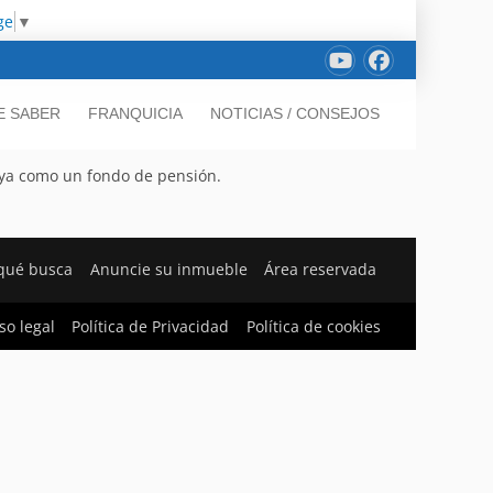
ge
▼
E SABER
FRANQUICIA
NOTICIAS / CONSEJOS
aya como un fondo de pensión.
qué busca
Anuncie su inmueble
Área reservada
so legal
Política de Privacidad
Política de cookies