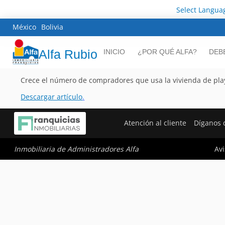
Select Langua
México
Bolivia
Alfa Rubio
INICIO
¿POR QUÉ ALFA?
DEB
Crece el número de compradores que usa la vivienda de pl
Descargar artículo
.
Atención al cliente
Díganos 
Avi
Inmobiliaria de Administradores Alfa