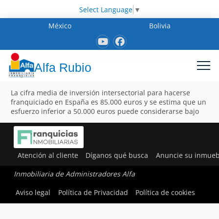
Select Language
▼
México
Bolivia
Alfa Rubio
La cifra media de inversión intersectorial para hacerse
franquiciado en España es 85.000 euros y se estima que un
esfuerzo inferior a 50.000 euros puede considerarse bajo
Atención al cliente
Díganos qué busca
Anuncie su inmueb
Inmobiliaria de Administradores Alfa
Aviso legal
Política de Privacidad
Política de cookies