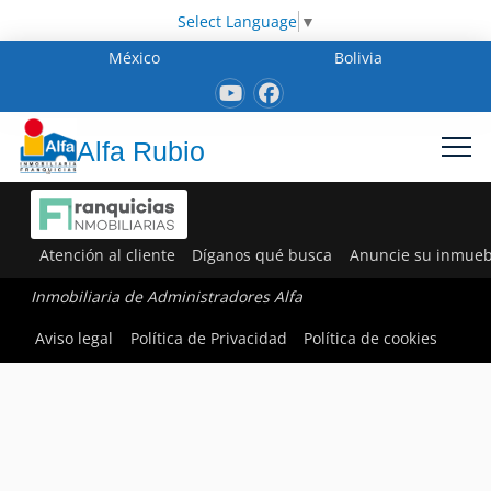
Select Language
▼
México
Bolivia
Alfa Rubio
Atención al cliente
Díganos qué busca
Anuncie su inmueb
Inmobiliaria de Administradores Alfa
Aviso legal
Política de Privacidad
Política de cookies