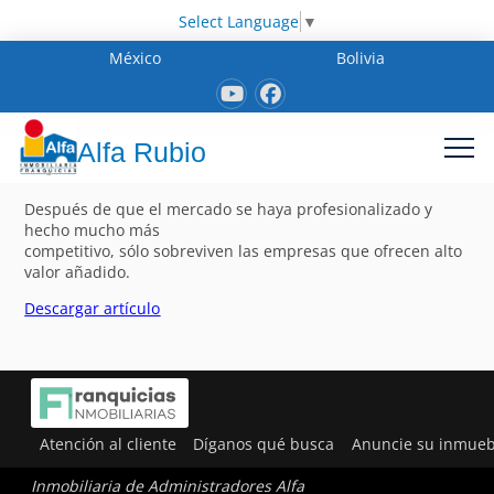
Select Language
▼
México
Bolivia
Alfa Rubio
Después de que el mercado se haya profesionalizado y
hecho mucho más
competitivo, sólo sobreviven las empresas que ofrecen alto
valor añadido.
Descargar artículo
Atención al cliente
Díganos qué busca
Anuncie su inmueb
Inmobiliaria de Administradores Alfa