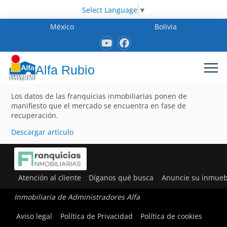
Select Language
▼
México
Bolivia
Alfa Rubio
Los datos de las franquicias inmobiliarias ponen de
manifiesto que el mercado se encuentra en fase de
recuperación.
Descargar artículo
Atención al cliente
Díganos qué busca
Anuncie su inmueb
Inmobiliaria de Administradores Alfa
Aviso legal
Política de Privacidad
Política de cookies