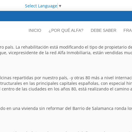
Select Language
▼
INICIO
¿POR QUÉ ALFA?
DEBE SABER
FRA
o país. La rehabilitación está modificando el tipo de propietario d
e, vicepresidente de la red Alfa Inmobiliaria, están vendidas much
nas repartidas por nuestro país, -y otras 80 más a nivel internacion
ructurales en las principales capitales españolas, con especial hi
 centro de las ciudades en los años 80, está realizando el camino a
ado en una vivienda sin reformar del Barrio de Salamanca ronda lo