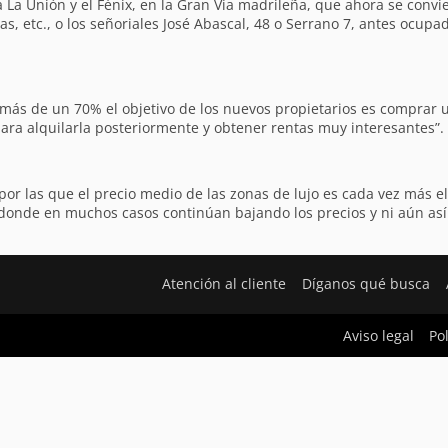
 La Unión y el Fénix, en la Gran Vía madrileña, que ahora se convier
, etc., o los señoriales José Abascal, 48 o Serrano 7, antes ocupa
 más de un 70% el objetivo de los nuevos propietarios es comprar un
ra alquilarla posteriormente y obtener rentas muy interesantes”.
r las que el precio medio de las zonas de lujo es cada vez más ele
, donde en muchos casos continúan bajando los precios y ni aún así
Atención al cliente
Díganos qué busca
Aviso legal
Po