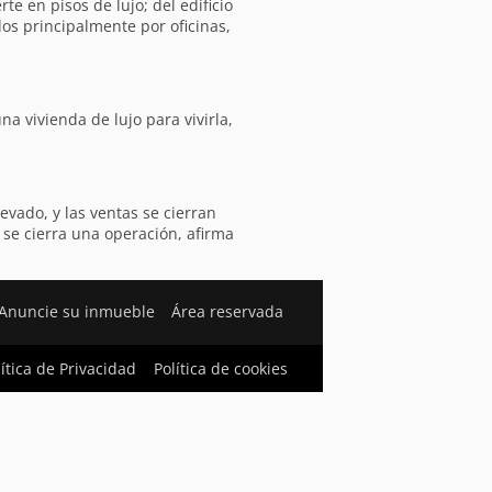
te en pisos de lujo; del edificio
dos principalmente por oficinas,
a vivienda de lujo para vivirla,
vado, y las ventas se cierran
 se cierra una operación, afirma
Anuncie su inmueble
Área reservada
lítica de Privacidad
Política de cookies