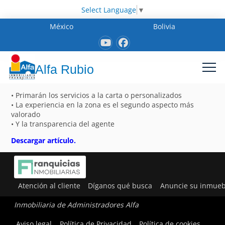
Select Language
▼
México
Bolivia
Alfa Rubio
• Primarán los servicios a la carta o personalizados
• La experiencia en la zona es el segundo aspecto más
valorado
• Y la transparencia del agente
Descargar artículo.
Atención al cliente
Díganos qué busca
Anuncie su inmueb
Inmobiliaria de Administradores Alfa
Aviso legal
Política de Privacidad
Política de cookies