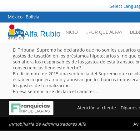
Select Langua
México
Bolivia
Alfa Rubio
INICIO
¿POR QUÉ ALFA?
DEB
El Tribunal Supremo ha declarado que no son los usuarios q
gastos de tasación en los préstamos hipotecarios si no que 
son ahora los responsables de los gastos de esta transacció
consecuencias tiene este hecho?
En diciembre de 2015 una sentencia del Supremo que reso
estableció que era nulo y abusivo que los bancos impusieran 
los gastos de formalización.
En esa sentencia se declaró el carácter…
Atención al cliente
Díganos 
Avi
Inmobiliaria de Administradores Alfa