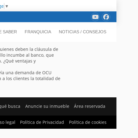
ge
▼
E SABER
FRANQUICIA
NOTICIAS / CONSEJOS
uienes deben la cláusula de
ello incumbe al banco, que
n. ¿Qué ventajas y
lvía una demanda de OCU
a los clientes la totalidad de
qué busca
Anuncie su inmueble
Área reservada
so legal
Política de Privacidad
Política de cookies