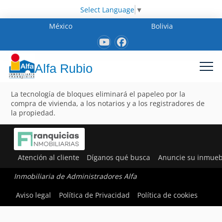
Select Language
▼
México
Bolivia
Alfa Rubio
La tecnología de bloques eliminará el papeleo por la
compra de vivienda, a los notarios y a los registradores de
la propiedad.
Atención al cliente
Díganos qué busca
Anuncie su inmueb
Inmobiliaria de Administradores Alfa
Aviso legal
Política de Privacidad
Política de cookies