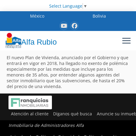
Select Language
▼
México
Bolivia
Alfa Rubio
El nuevo Plan de Vivienda, anunciado por el Gobierno y que
entrará en vigor en 2018, ha llegado no exento de polémica
especialmente por las medidas que incluye para los
menores de 35 años, por entender algunos agentes del
sector inmobiliario que las subvenciones, de hasta el 20%
del precio de una vivienda.
Atención al cliente
Díganos qué busca
Anuncie su inmueb
Inmobiliaria de Administradores Alfa