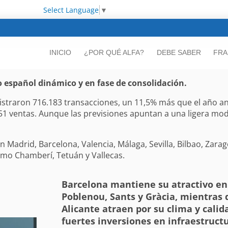
Select Language
▼
INICIO
¿POR QUÉ ALFA?
DEBE SABER
FRA
o español dinámico y en fase de consolidación.
gistraron 716.183 transacciones, un 11,5% más que el año ant
551 ventas. Aunque las previsiones apuntan a una ligera mo
n Madrid, Barcelona, Valencia, Málaga, Sevilla, Bilbao, Zara
omo Chamberí, Tetuán y Vallecas.
Barcelona mantiene su atractivo en
Poblenou, Sants y Gràcia, mientras 
Alicante atraen por su clima y calid
fuertes inversiones en infraestruct