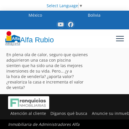
Select Language
▼
México
Bolivia
Alfa Rubio
En plena ola de calor, seguro que quienes
adquirieron una casa con piscina
sienten que ha sido una de las mejores
inversiones de su vida. Pero… ¿y a
la hora de venderla? ¿aporta valor?
¿revaloriza la casa e incrementa el valor
de venta?
Atención al cliente
Díganos qué busca
Anuncie su inmueb
Inmobiliaria de Administradores Alfa