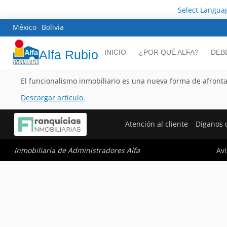
Select Langua
México
Bolivia
Alfa Rubio
INICIO
¿POR QUÉ ALFA?
DEB
El funcionalismo inmobiliario es una nueva forma de afrontar
Descargar artículo
.
Atención al cliente
Díganos 
Avi
Inmobiliaria de Administradores Alfa