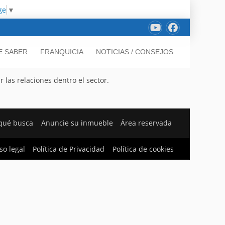
ge
▼
E SABER
FRANQUICIA
NOTICIAS / CONSEJOS
 las relaciones dentro el sector.
qué busca
Anuncie su inmueble
Área reservada
so legal
Política de Privacidad
Política de cookies