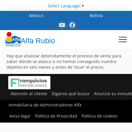
Select Language
▼
México
Bolivia
Alfa Rubio
Hay que analizar detenidamente el proceso de venta para
saber dónde se atasca si no hemos conseguido nuestro
objetivo en seis meses y antes de ‘tocar’ el precio.
Atención al cliente
Díganos qué busca
Anuncie su inmueb
Inmobiliaria de Administradores Alfa
Aviso legal
Política de Privacidad
Política de cookies