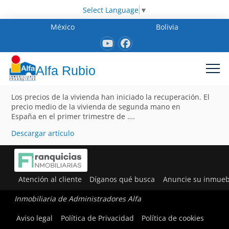
Select Language
▼
México
Bolivia
Alfa Rubio
Los precios de la vivienda han iniciado la recuperación. El
precio medio de la vivienda de segunda mano en
España en el primer trimestre de ….
Descargar artículo
Atención al cliente
Díganos qué busca
Anuncie su inmueb
Inmobiliaria de Administradores Alfa
Aviso legal
Política de Privacidad
Política de cookies